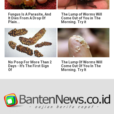
Fungus Is A Parasite, And
The Lump of Worms Will
It Dies From A Drop Of
Come Out of You in The
Plain...
Morning. Try it
No Poop For More Than 2
The Lump Of Worms Will
Days - It's The First Sign
Come Out Of You In The
Of
Morning. Try It