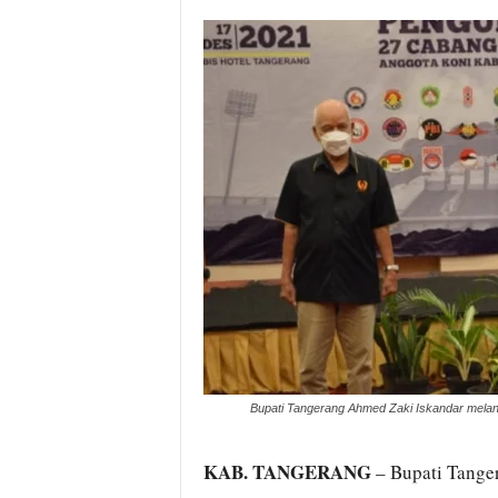
i
t
a
B
a
n
t
e
n
H
a
r
i
I
n
i
Bupati Tangerang Ahmed Zaki Iskandar mela
KAB. TANGERANG
– Bupati Tange