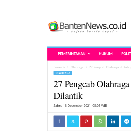
B
a
n
t
e
n
N
PEMERINTAHAN
HUKUM
POLIT
e
w
Beranda
Olahraga
27 Pengcab Olahraga di Kabu
s
OLAHRAGA
.
27 Pengcab Olahraga
c
o
Dilantik
.
i
Sabtu 18 Desember 2021, 08:05 WIB
d
-
B
e
r