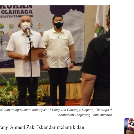
ntik dan mengukuhkan sebanyak 27 Pengurus Cabang (Pengcab) Olahraga di
Kabupaten Tangerang - foto istimewa
rang Ahmed Zaki Iskandar melantik dan