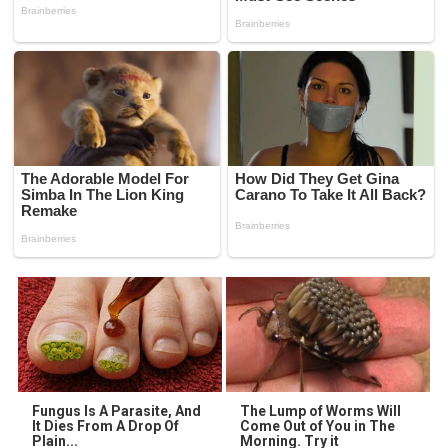
Fungus Is A Parasite, And
The Lump of Worms Will
It Dies From A Drop Of
Come Out of You in The
Plain...
Morning. Try it