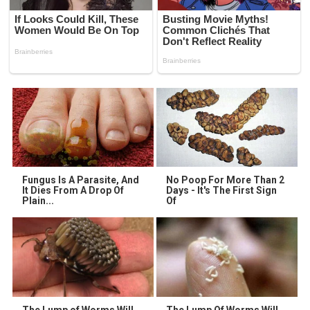
Fungus Is A Parasite, And
No Poop For More Than 2
It Dies From A Drop Of
Days - It's The First Sign
Plain...
Of