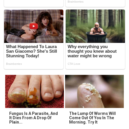
Fungus Is A Parasite, And
The Lump Of Worms Will
It Dies From A Drop Of
Come Out Of You In The
Plain...
Morning. Try It