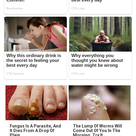
Fungus Is A Parasite, And
The Lump Of Worms Will
It Dies From A Drop Of
Come Out Of You In The
Plain...
Morning. Try It