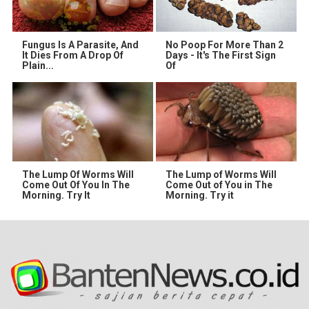
Fungus Is A Parasite, And
No Poop For More Than 2
It Dies From A Drop Of
Days - It's The First Sign
Plain...
Of
The Lump Of Worms Will
The Lump of Worms Will
Come Out Of You In The
Come Out of You in The
Morning. Try It
Morning. Try it