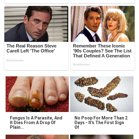
Fungus Is A Parasite, And
No Poop For More Than 2
It Dies From A Drop Of
Days - It's The First Sign
Plain...
Of